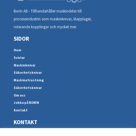
Borin AB - Tillhandahåller maskindelar till
processindustrin som maskinknivar, klapplager,
roterande kopplingar och mycket mer.
SIDOR
Hem
Svivlar
Maskinknivar
Säkerhetsknivar
Maskinutrustning
Säkerhetsknivar
Om oss
Jobba på BORIN
Kontakt
KONTAKT
Spårgatan 2B