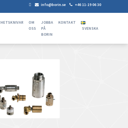
info@borin.se
+46 11-19 06 30
RHETSKNIVAR
OM
JOBBA
KONTAKT
OSS
PÅ
SVENSKA
BORIN