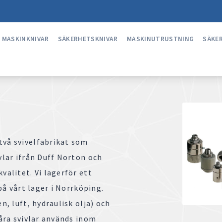
MASKINKNIVAR
SÄKERHETSKNIVAR
MASKINUTRUSTNING
SÄKE
två svivelfabrikat som
ivlar ifrån Duff Norton och
valitet. Vi lagerför ett
 på vårt lager i Norrköping.
n, luft, hydraulisk olja) och
Våra svivlar används inom