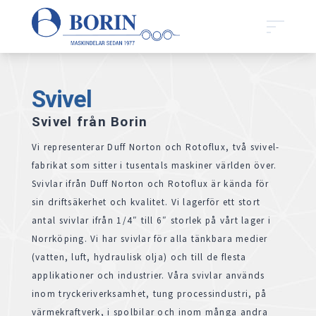
Svivel
Svivel från Borin
Vi representerar Duff Norton och Rotoflux, två svivel-
fabrikat som sitter i tusentals maskiner världen över.
Svivlar ifrån Duff Norton och Rotoflux är kända för
sin driftsäkerhet och kvalitet. Vi lagerför ett stort
antal svivlar ifrån 1/4″ till 6″ storlek på vårt lager i
Norrköping. Vi har svivlar för alla tänkbara medier
(vatten, luft, hydraulisk olja) och till de flesta
applikationer och industrier. Våra svivlar används
inom tryckeriverksamhet, tung processindustri, på
värmekraftverk, i spolbilar och inom många andra