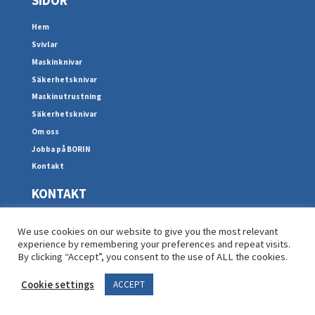
SIDOR
Hem
Svivlar
Maskinknivar
Säkerhetsknivar
Maskinutrustning
Säkerhetsknivar
Om oss
Jobba på BORIN
Kontakt
KONTAKT
Spårgatan 2B
We use cookies on our website to give you the most relevant
602 23, Norrköping
experience by remembering your preferences and repeat visits.
+46 11-19 06 30
By clicking “Accept”, you consent to the use of ALL the cookies.
info@borin.se
Cookie settings
ACCEPT