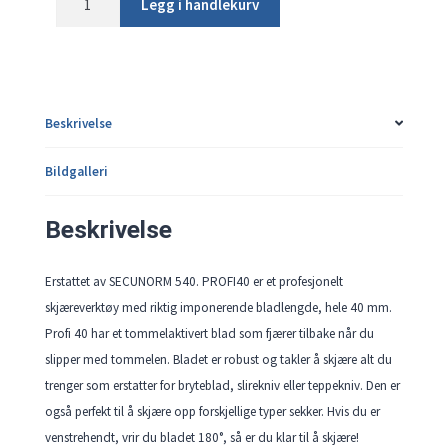
Legg i handlekurv
Profi
40
(
erstattet
av
Beskrivelse
Secunorm
540)
Bildgalleri
antall
Beskrivelse
Erstattet av SECUNORM 540. PROFI40 er et profesjonelt
skjæreverktøy med riktig imponerende bladlengde, hele 40 mm.
Profi 40 har et tommelaktivert blad som fjærer tilbake når du
slipper med tommelen. Bladet er robust og takler å skjære alt du
trenger som erstatter for bryteblad, slirekniv eller teppekniv. Den er
også perfekt til å skjære opp forskjellige typer sekker. Hvis du er
venstrehendt, vrir du bladet 180°, så er du klar til å skjære!