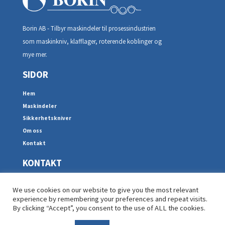
Borin AB - Tilbyr maskindeler til prosessindustrien
som maskinkniv, klafflager, roterende koblinger og
mye mer.
SIDOR
Hem
Maskindeler
Sikkerhetskniver
Om oss
Kontakt
KONTAKT
Spårgatan 2D
We use cookies on our website to give you the most relevant
602 23, Norrköping
experience by remembering your preferences and repeat visits.
+46 11-19 06 30
By clicking “Accept”, you consent to the use of ALL the cookies.
info@borin.se