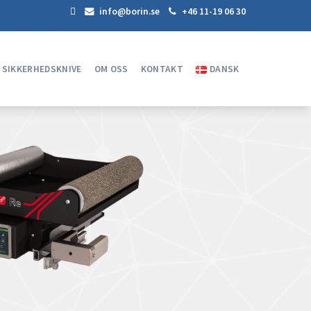
info@borin.se
+46 11-19 06 30
SIKKERHEDSKNIVE
OM OSS
KONTAKT
DANSK