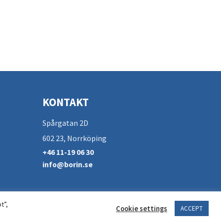
KONTAKT
Spårgatan 2D
602 23, Norrköping
+46 11-19 06 30
info@borin.se
t”,
Cookie settings
ACCEPT