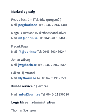
Marked og salg
Petrus Edström (Tekniske spørgsmål)
Mail:
pe@borin.se
Tel: 0046-709474481
Magnus Turesson (Sikkerhedshandknive)
Mail:
mt@borin.se
Tel: 0046-707594615
Fredrik Kasa
Mail:
fk@borin.se
Tel: 0046-703476244
Johan Wiberg
Mail:
jw@borin.se
Tel: 0046-709678565
Håkan Liljestrand
Mail:
hl@borin.se
Tel: 0046-704912053
Kundeservice og ordrer
Mail :
info@borin.se
Tel: 0046- 11190630
Logistik och administration
Thomas Svensson