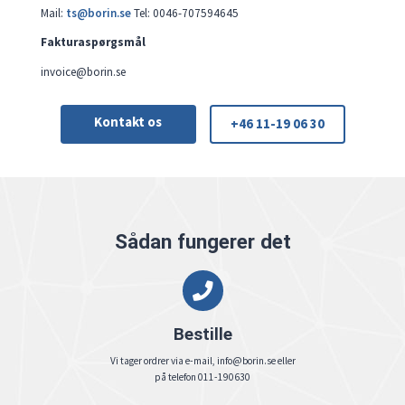
Mail:
ts@borin.se
Tel: 0046-707594645
Fakturaspørgsmål
invoice@borin.se
Kontakt os
+46 11-19 06 30
Sådan fungerer det
Bestille
Vi tager ordrer via e-mail, info@borin.se eller
på telefon 011-190630