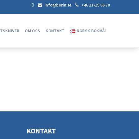
info@borin.se
+46 11-19 06 30
ETSKNIVER
OM OSS
KONTAKT
NORSK BOKMÅL
KONTAKT