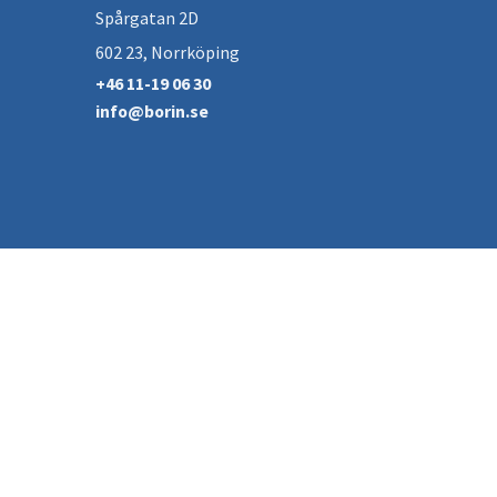
Spårgatan 2D
602 23, Norrköping
+46 11-19 06 30
info@borin.se