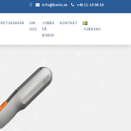
info@borin.se
+46 11-19 06 30
RHETSKNIVAR
OM
JOBBA
KONTAKT
OSS
PÅ
SVENSKA
BORIN