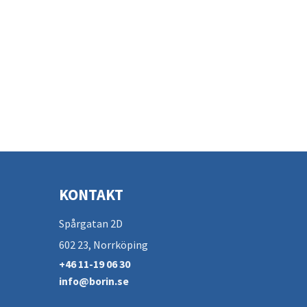
KONTAKT
Spårgatan 2D
602 23, Norrköping
+46 11-19 06 30
info@borin.se