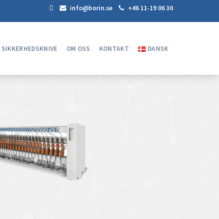
info@borin.se
+46 11-19 06 30
SIKKERHEDSKNIVE
OM OSS
KONTAKT
DANSK